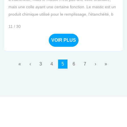
mais une colle ayant une certaine fonction. Le mastic est un
produit chimique utilisé pour le remplissage, l'étanchéité, b
11 / 30
VOIR PLUS
«
‹
3
4
5
6
7
›
»