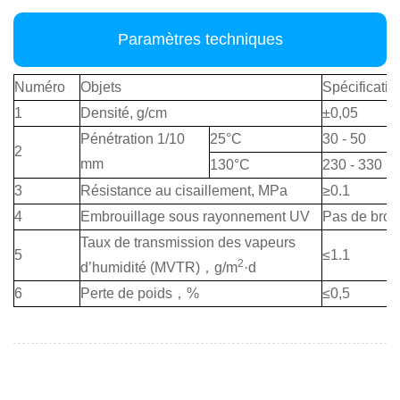
Paramètres techniques
Numéro
Objets
Spécificatio
1
Densité, g/cm
±0,05
Pénétration 1/10
25°C
30 - 50
2
mm
130°C
230 - 330
3
Résistance au cisaillement, MPa
≥0.1
4
Embrouillage sous rayonnement UV
Pas de broui
Taux de transmission des vapeurs
5
≤1.1
2
d’humidité (MVTR)
，
g/m
·d
6
Perte de poids
，
%
≤0,5