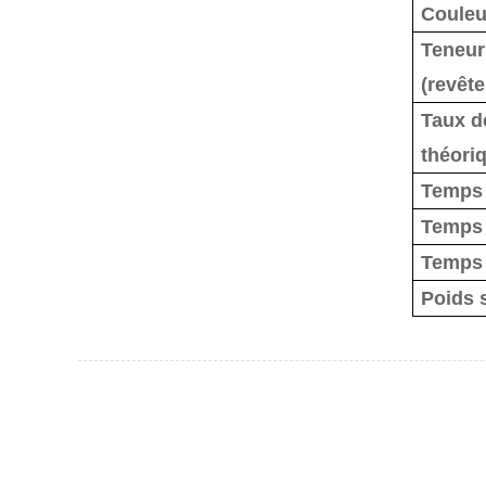
Couleu
Teneur
(revête
Taux d
théori
Temps l
Temps 
Temps 
Poids 