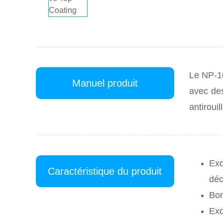
Le NP-10
Manuel produit
avec des
antiroui
Exc
Caractéristique du produit
déc
Bon
Exc