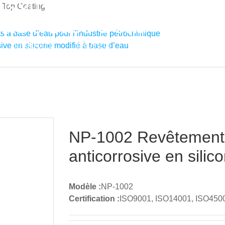
ticorrosive en
ifié à base d’eau
 à base d’eau pour l’industrie pétrochimique
PRODUITS
PROJETS
SOUTIEN
ACTUALI
ve en silicone modifié à base d’eau
NP-1002 Revêtement 
anticorrosive en silic
Modèle :
NP-1002
Certification :
ISO9001, ISO14001, ISO450