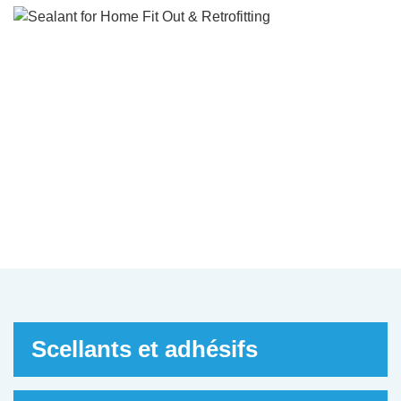
Scellant pour l’aménage
et la rénovation de la ma
Les exigences peuvent varier entre les
applications intérieures et les applications
finition en raison des variations de substra
de la fonction des joints, qu’ils soient pein
décoratifs, que ce soit pour permettre un
mouvement élevé ou une forte résistance 
collation. Souvent, le silicone n’est pas le
meilleur ou le seul choix.
Scellants et adhésifs